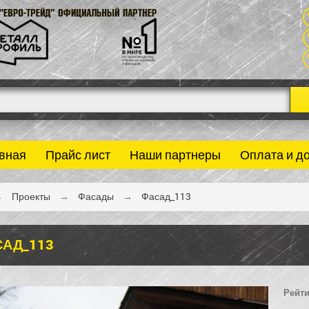
вная
Прайс лист
Наши партнеры
Оплата и д
→
Проекты
→
Фасады
→
Фасад_113
АД_113
Рейти