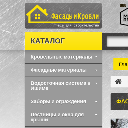
КАТАЛОГ
Кровельные материалы
Гла
Фaсадные материалы
Водосточная система в
Ишиме
ФАС
Заборы и ограждения
Лестницы и окна для
крыши