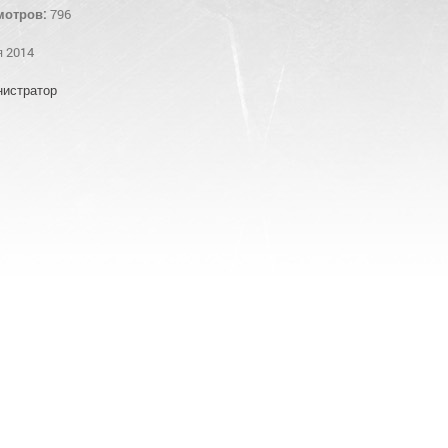
мотров:
796
я 2014
истратор