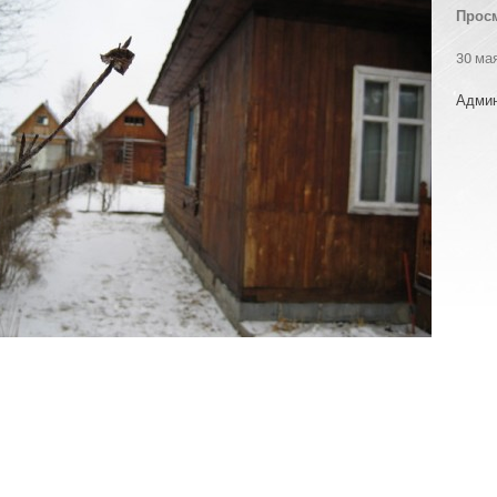
Прос
30 ма
Админ